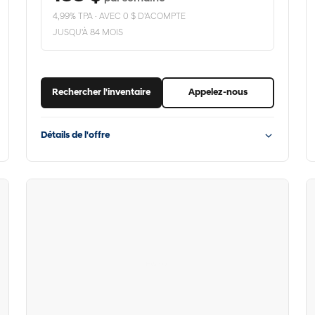
4,99% TPA · AVEC 0 $ D'ACOMPTE
JUSQU'À 84 MOIS
Rechercher l'inventaire
Appelez-nous
Détails de l'offre
Hyundai