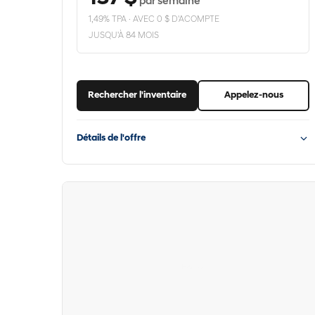
par semaine
1,49% TPA · AVEC 0 $ D'ACOMPTE
JUSQU'À 84 MOIS
Rechercher l'inventaire
Appelez-nous
Détails de l'offre
Hyundai