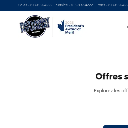
Sales -
613-837-4222
Service -
613-837-4222
Parts -
613-837-42
Offres 
Explorez les of