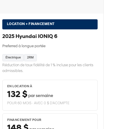
LOCATION + FINANCEMENT
2025 Hyundai IONIQ 6
Preferred à longue portée
Électrique
2RM
Réduction de taux fidélité de 1 % incluse pour les clients
admissibles.
EN LOCATION À
132 $
par semaine
POUR 60 MOIS · AVEC 0 $ D'ACOMPTE
FINANCEMENT POUR
148 $