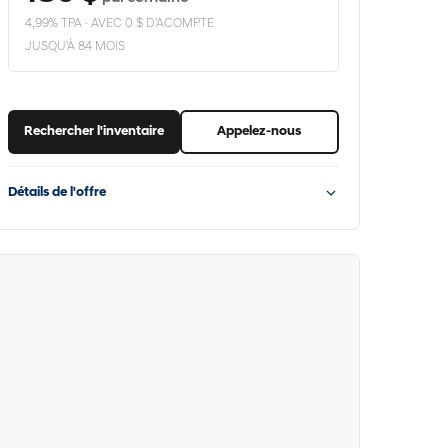
4,99% TPA · AVEC 0 $ D'ACOMPTE
JUSQU'À 84 MOIS
Rechercher l'inventaire
Appelez-nous
Détails de l'offre
Hyundai