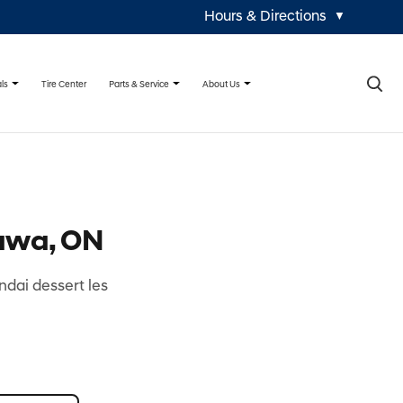
Hours & Directions
▼
×
ls
Parts & Service
About Us
Tire Center
tawa, ON
ndai dessert les