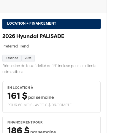
LOCATION + FINANCEMENT
2026 Hyundai PALISADE
Preferred Trend
Essence
2RM
Réduction de taux fidélité de 1 % incluse pour les clients
admissibles.
EN LOCATION À
161 $
par semaine
POUR 60 MOIS · AVEC 0 $ D'ACOMPTE
FINANCEMENT POUR
186 $
par semaine