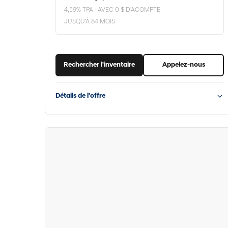
4,59% TPA · AVEC 0 $ D'ACOMPTE
JUSQU'À 84 MOIS
Rechercher l'inventaire
Appelez-nous
Détails de l'offre
Hyundai