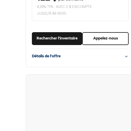
4,29% TPA · AVEC 0 $ D'ACOMPTE
JUSQU'À 84 MOIS
Rechercher l'inventaire
Appelez-nous
Détails de l'offre
Hyundai