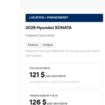
LOCATION + FINANCEMENT
2026 Hyundai SONATA
Preferred Trend AWD
Essence
Intégral
Réduction de taux fidélité de 1 % incluse pour les clients
admissibles.
EN LOCATION À
121 $
par semaine
POUR 60 MOIS · AVEC 0 $ D'ACOMPTE
FINANCEMENT POUR
126 $
par semaine