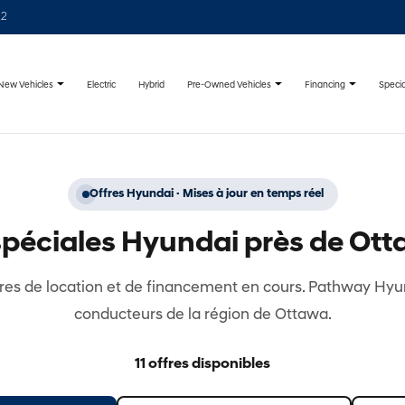
22
New Vehicles
Pre-Owned Vehicles
Financing
Specia
Electric
Hybrid
Offres Hyundai · Mises à jour en temps réel
spéciales Hyundai près de Ot
fres de location et de financement en cours. Pathway Hyu
conducteurs de la région de Ottawa.
11 offres disponibles