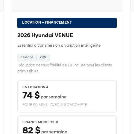
LOCATION + FINANCEMENT
2026 Hyundai VENUE
Essential à transmission à variation intelligente
Essence
2RM
Réduction de taux fidélité de 1 % incluse pour les clients
admissibles.
EN LOCATION À
74 $
par semaine
POUR 60 MOIS · AVEC 0 $ D'ACOMPTE
FINANCEMENT POUR
82 $
par semaine