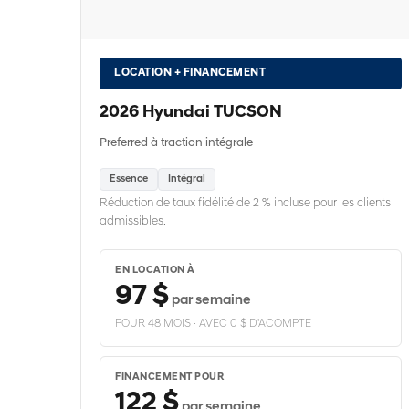
LOCATION + FINANCEMENT
2026 Hyundai TUCSON
Preferred à traction intégrale
Essence
Intégral
Réduction de taux fidélité de 2 % incluse pour les clients
admissibles.
EN LOCATION À
97 $
par semaine
POUR 48 MOIS · AVEC 0 $ D'ACOMPTE
FINANCEMENT POUR
122 $
par semaine