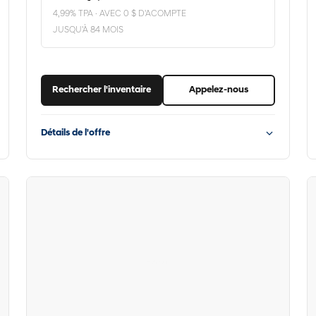
4,99% TPA · AVEC 0 $ D'ACOMPTE
JUSQU'À 84 MOIS
Rechercher l'inventaire
Appelez-nous
Détails de l'offre
Hyundai