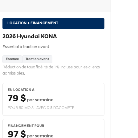
LOCATION + FINANCEMENT
2026 Hyundai KONA
Essential à traction avant
Essence
Traction avant
Réduction de taux fidélité de 1 % incluse pour les clients
admissibles.
EN LOCATION À
79 $
par semaine
POUR 60 MOIS · AVEC 0 $ D'ACOMPTE
FINANCEMENT POUR
97 $
par semaine