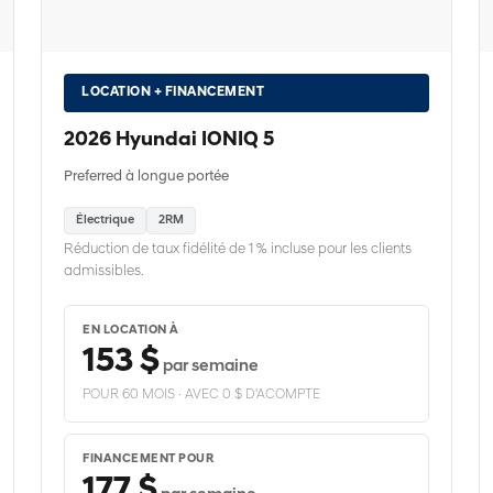
LOCATION + FINANCEMENT
2026 Hyundai IONIQ 5
Preferred à longue portée
Électrique
2RM
Réduction de taux fidélité de 1 % incluse pour les clients
admissibles.
EN LOCATION À
153 $
par semaine
POUR 60 MOIS · AVEC 0 $ D'ACOMPTE
FINANCEMENT POUR
177 $