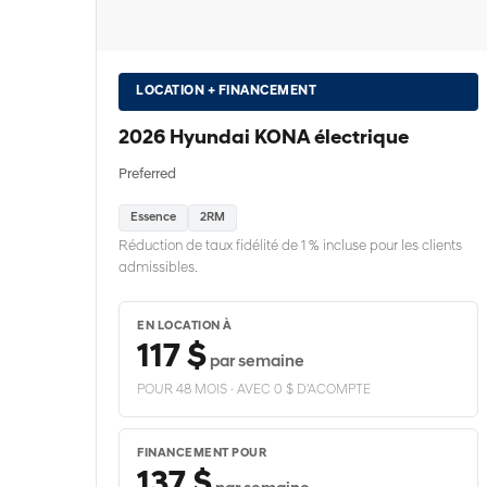
LOCATION + FINANCEMENT
2026 Hyundai KONA électrique
Preferred
Essence
2RM
Réduction de taux fidélité de 1 % incluse pour les clients
admissibles.
EN LOCATION À
117 $
par semaine
POUR 48 MOIS · AVEC 0 $ D'ACOMPTE
FINANCEMENT POUR
137 $