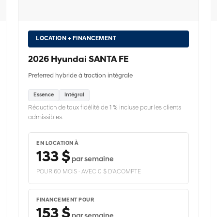
LOCATION + FINANCEMENT
2026 Hyundai SANTA FE
Preferred hybride à traction intégrale
Essence
Intégral
Réduction de taux fidélité de 1 % incluse pour les clients
admissibles.
EN LOCATION À
133 $
par semaine
POUR 60 MOIS · AVEC 0 $ D'ACOMPTE
FINANCEMENT POUR
153 $
par semaine