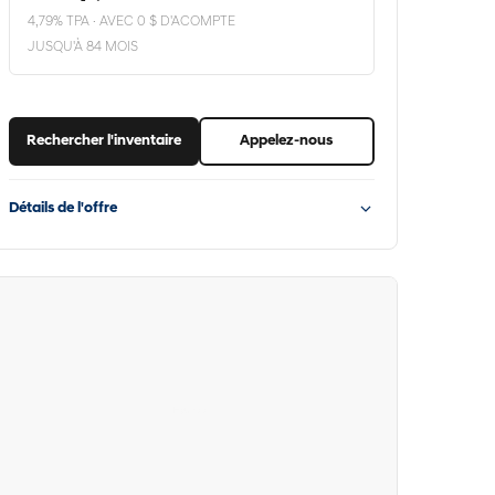
4,79% TPA · AVEC 0 $ D'ACOMPTE
JUSQU'À 84 MOIS
Rechercher l'inventaire
Appelez-nous
Détails de l'offre
Hyundai