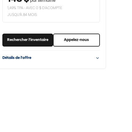
par semaine
1,49% TPA · AVEC 0 $ D'ACOMPTE
JUSQU'À 84 MOIS
Rechercher l'inventaire
Appelez-nous
Détails de l'offre