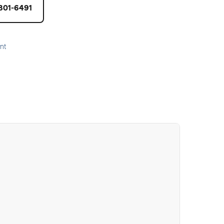
801-6491
nt
Hyundai