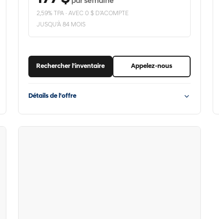
par semaine
2,59% TPA · AVEC 0 $ D'ACOMPTE
JUSQU'À 84 MOIS
Rechercher l'inventaire
Appelez-nous
Détails de l'offre
Hyundai