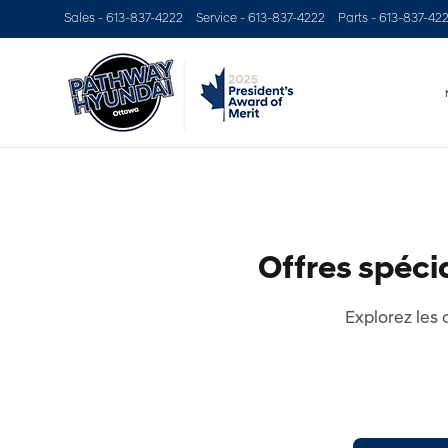
Sales -
613-837-4222
Service -
613-837-4222
Parts -
613-837-42
Offres spéc
Explorez les