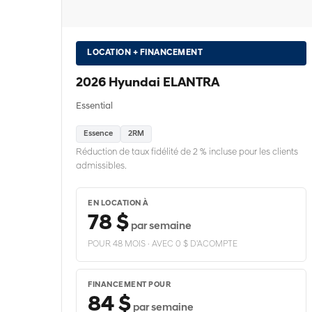
LOCATION + FINANCEMENT
2026 Hyundai ELANTRA
Essential
Essence
2RM
Réduction de taux fidélité de 2 % incluse pour les clients
admissibles.
EN LOCATION À
78 $
par semaine
POUR 48 MOIS · AVEC 0 $ D'ACOMPTE
FINANCEMENT POUR
84 $
par semaine