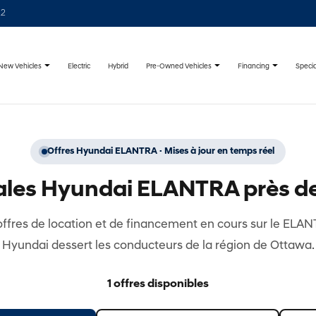
22
New Vehicles
Pre-Owned Vehicles
Financing
Specia
Electric
Hybrid
Offres Hyundai ELANTRA · Mises à jour en temps réel
iales Hyundai ELANTRA près d
 offres de location et de financement en cours sur le ELA
Hyundai dessert les conducteurs de la région de Ottawa.
1 offres disponibles