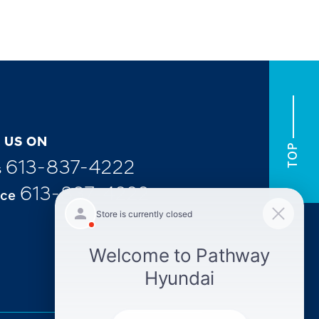
 US ON
TOP
613-837-4222
s
613-837-4222
ice