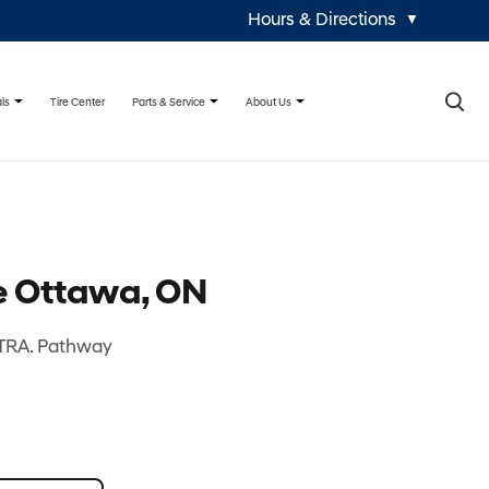
Hours & Directions
▼
×
ls
Parts & Service
About Us
Tire Center
e Ottawa, ON
NTRA. Pathway